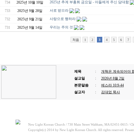
2025년 추계 부흥회 금요일 - 아들에게 주신 담대함
734
2025년 10월 10일
서로 받으라
733
2025년 9월 28일
사랑으로 행하라
732
2025년 9월 21일
우리는 주의 것
731
2025년 9월 14일
처음
1
2
3
4
5
6
7
제목
:
개혁은 계속되어야 
설교일
:
2026년 8월 2일
본문말씀
:
에스라 10:9-44
설교자
:
김대업 목사
New Light Korean Church / 730 Main Street Waltham, MA 02451-0615 / Ch
Copyright(c) 2014 by New Light Korean Church. All rights reserved. Powe