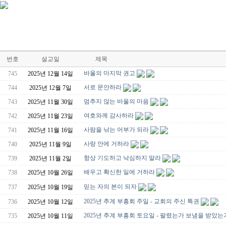
[찬양대]
2026년 5월 10일 - "하나님은 나의 아버지"
2026-05-10
[주일설교]
우리는 하나님의 종
2026-05-03
[찬양대]
2026년 5월 3일 - "하나님이 너를 엄청 사랑하신대"
2026-05-03
[주일설교]
다시 시작된 성전 건축
2026-04-26
[찬양대]
2026년 4월 26일 - "주가 지키시리라"
2026-04-26
[주일설교]
멈추지 마세요
2026-04-25
[찬양대]
2026년 4월 19일 - "여겨주심으로"
2026-04-25
번호
설교일
제목
[주일설교]
개혁은 계속되어야 합니다
2026-08-06
[찬양대]
2026년 8월 2일 - "말씀 앞에서"
2026-08-06
바울의 마지막 권고
745
2025년 12월 14일
서로 문안하라
744
2025년 12월 7일
멈추지 않는 바울의 마음
743
2025년 11월 30일
여호와께 감사하라
742
2025년 11월 23일
사람을 낚는 어부가 되라
741
2025년 11월 16일
사랑 안에 거하라
740
2025년 11월 9일
항상 기도하고 낙심하지 말라
739
2025년 11월 2일
배우고 확신한 일에 거하라
738
2025년 10월 26일
믿는 자의 본이 되자
737
2025년 10월 19일
2025년 추계 부흥회 주일 - 교회의 주신 특권
736
2025년 10월 12일
2025년 추계 부흥회 토요일 - 팔렸는가 보냄을 받았는
735
2025년 10월 11일