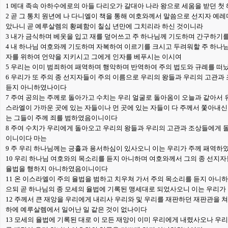
1 메대 족속 아하수에로의 아들 다리오가 갈대아 나라 왕으로 세움을 받던 첫 
2 곧 그 통치 원년에 나 다니엘이 책을 통해 여호와께서 말씀으로 선지자 예레
았나니 곧 예루살렘의 황폐함이 칠십 년만에 그치리라 하신 것이니라
3 내가 금식하며 베옷을 입고 재를 덮어쓰고 주 하나님께 기도하며 간구하기
4 내 하나님 여호와께 기도하며 자복하여 이르기를 크시고 두려워할 주 하나님
자를 위하여 언약을 지키시고 그에게 인자를 베푸시는 이시여
5 우리는 이미 범죄하여 패역하며 행악하며 반역하여 주의 법도와 규례를 떠
6 우리가 또 주의 종 선지자들이 주의 이름으로 우리의 왕들과 우리의 고관과
듣지 아니하였나이다
7 주여 공의는 주께로 돌아가고 수치는 우리 얼굴로 돌아옴이 오늘과 같아서
스라엘이 가까운 곳에 있는 자들이나 먼 곳에 있는 자들이 다 주께서 쫓아내
는 그들이 주께 죄를 범하였음이니이다
8 주여 수치가 우리에게 돌아오고 우리의 왕들과 우리의 고관과 조상들에게 
이니이다 마는
9 주 우리 하나님께는 긍휼과 용서하심이 있사오니 이는 우리가 주께 패역
10 우리 하나님 여호와의 목소리를 듣지 아니하며 여호와께서 그의 종 선지
율법을 행하지 아니하였음이니이다
11 온 이스라엘이 주의 율법을 범하고 치우쳐 가서 주의 목소리를 듣지 아니
으되 곧 하나님의 종 모세의 율법에 기록된 맹세대로 되었사오니 이는 우리
12 주께서 큰 재앙을 우리에게 내리사 우리와 및 우리를 재판하던 재판관을 
하에 예루살렘에서 일어난 일 같은 것이 없나이다
13 모세의 율법에 기록된 대로 이 모든 재앙이 이미 우리에게 내렸사오나 우