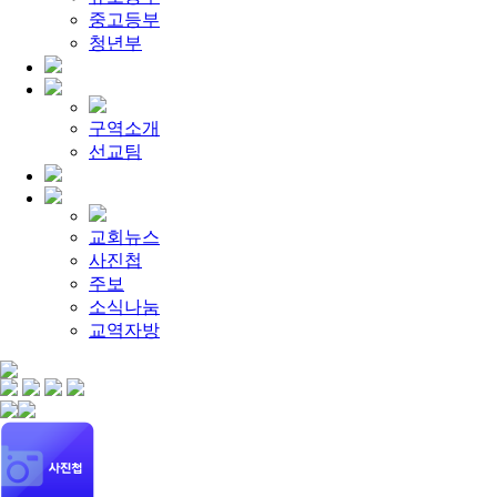
[찬양대]
2026년 5월 17일 - "우리가 지금은 나그네 되어도"
중고등부
[주일설교]
하나님이 일하십니다
2026-05-10
[찬양대]
청년부
2026년 5월 10일 - "하나님은 나의 아버지"
2026-05
[주일설교]
우리는 하나님의 종
2026-05-03
[찬양대]
2026년 5월 3일 - "하나님이 너를 엄청 사랑하신대"
[주일설교]
다시 시작된 성전 건축
2026-04-26
[찬양대]
2026년 4월 26일 - "주가 지키시리라"
2026-04-26
구역소개
[주일설교]
멈추지 마세요
2026-04-25
선교팀
[찬양대]
2026년 4월 19일 - "여겨주심으로"
2026-04-25
교회뉴스
사진첩
주보
소식나눔
교역자방