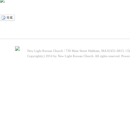
New Light Korean Church / 730 Main Street Waltham, MA 02451-0615 / Ch
Copyright(c) 2014 by New Light Korean Church. All rights reserved. Powe