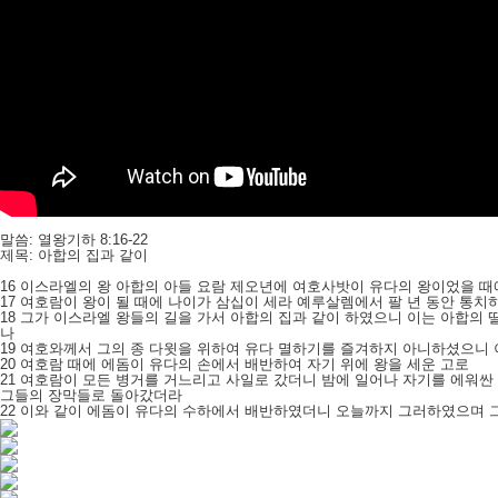
말씀: 열왕기하 8:16-22
제목: 아합의 집과 같이
16 이스라엘의 왕 아합의 아들 요람 제오년에 여호사밧이 유다의 왕이었을 때
17 여호람이 왕이 될 때에 나이가 삼십이 세라 예루살렘에서 팔 년 동안 통치
18 그가 이스라엘 왕들의 길을 가서 아합의 집과 같이 하였으니 이는 아합의
나
19 여호와께서 그의 종 다윗을 위하여 유다 멸하기를 즐겨하지 아니하셨으니
20 여호람 때에 에돔이 유다의 손에서 배반하여 자기 위에 왕을 세운 고로
21 여호람이 모든 병거를 거느리고 사일로 갔더니 밤에 일어나 자기를 에워싼
그들의 장막들로 돌아갔더라
22 이와 같이 에돔이 유다의 수하에서 배반하였더니 오늘까지 그러하였으며 