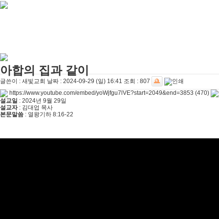
[주일설교]
아직 소망이 있습니다
2026-08-01
[찬양대]
2026년 7월 26일 - "온전한 믿음"
2026-08-01
[찬양대]
2026년 7월 19일 - "오 놀라운 복음"
2026-07-19
[주일설교]
회개하는 에스라
2026-07-19
[주일설교]
백성의 범죄와 에스라의 애통
2026-07-12
[찬양대]
2026년 7월 12일 - "예수 곁에 서리"
2026-07-12
[주일설교]
하나님의 손이 도우십니다
2026-07-05
[찬양대]
2026년 7월 5일 - "예수가 함께 계시니"
2026-07-05
아합의 집과 같이
[주일설교]
믿음으로 헌신한 사람들
2026-06-28
글쓴이 :
새빛교회
날짜 :
2024-09-29 (일) 16:41
조회 :
807
https://www.youtube.com/embed/yoWjfgu7lVE?start=2049&end=3853
(470)
설교일
: 2024년 9월 29일
설교자
: 김대업 목사
본문말씀
: 열왕기하 8:16-22