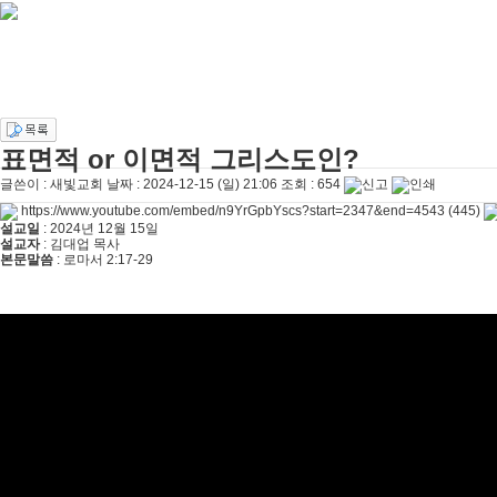
[주일설교]
멈추지 마세요
2026-04-25
[찬양대]
2026년 4월 19일 - "여겨주심으로"
2026-04-25
[주일설교]
개혁은 계속되어야 합니다
2026-08-06
[찬양대]
2026년 8월 2일 - "말씀 앞에서"
2026-08-06
[주일설교]
아직 소망이 있습니다
2026-08-01
[찬양대]
2026년 7월 26일 - "온전한 믿음"
2026-08-01
[찬양대]
2026년 7월 19일 - "오 놀라운 복음"
2026-07-19
[주일설교]
회개하는 에스라
2026-07-19
표면적 or 이면적 그리스도인?
[주일설교]
백성의 범죄와 에스라의 애통
2026-07-12
글쓴이 :
새빛교회
날짜 :
2024-12-15 (일) 21:06
조회 :
654
https://www.youtube.com/embed/n9YrGpbYscs?start=2347&end=4543
(445)
설교일
: 2024년 12월 15일
설교자
: 김대업 목사
본문말씀
: 로마서 2:17-29