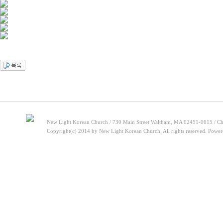
New Light Korean Church / 730 Main Street Waltham, MA 02451-0615 / Ch
Copyright(c) 2014 by New Light Korean Church. All rights reserved. Powe