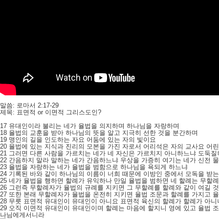
말씀: 로마서 2:17-29
제목: 표면적 or 이면적 그리스도인?
17 유대인이라 불리는 네가 율법을 의지하며 하나님을 자랑하며
18 율법의 교훈을 받아 하나님의 뜻을 알고 지극히 선한 것을 분간하며
19 맹인의 길을 인도하는 자요 어둠에 있는 자의 빛이요
20 율법에 있는 지식과 진리의 모본을 가진 자로서 어리석은 자의 교사요 어
21 그러면 다른 사람을 가르치는 네가 네 자신은 가르치지 아니하느냐 도둑
22 간음하지 말라 말하는 네가 간음하느냐 우상을 가증히 여기는 네가 신전
23 율법을 자랑하는 네가 율법을 범함으로 하나님을 욕되게 하느냐
24 기록된 바와 같이 하나님의 이름이 너희 때문에 이방인 중에서 모독을 받
25 네가 율법을 행하면 할례가 유익하나 만일 율법을 범하면 네 할례는 무할
26 그런즉 무할례자가 율법의 규례를 지키면 그 무할례를 할례와 같이 여길 
27 또한 본래 무할례자가 율법을 온전히 지키면 율법 조문과 할례를 가지고
28 무릇 표면적 유대인이 유대인이 아니요 표면적 육신의 할례가 할례가 아
29 오직 이면적 유대인이 유대인이며 할례는 마음에 할지니 영에 있고 율법 
나님에게서니라