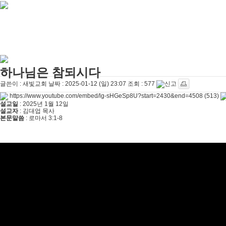
[찬양대]
2026년 4월 26일 - "주가 지키시리라"
2026-04-26
[주일설교]
멈추지 마세요
2026-04-25
[찬양대]
2026년 4월 19일 - "여겨주심으로"
2026-04-25
[주일설교]
개혁은 계속되어야 합니다
2026-08-06
[찬양대]
2026년 8월 2일 - "말씀 앞에서"
2026-08-06
[주일설교]
아직 소망이 있습니다
2026-08-01
[찬양대]
2026년 7월 26일 - "온전한 믿음"
2026-08-01
[찬양대]
2026년 7월 19일 - "오 놀라운 복음"
2026-07-19
하나님은 참되시다
[주일설교]
회개하는 에스라
2026-07-19
글쓴이 :
새빛교회
날짜 :
2025-01-12 (일) 23:07
조회 :
577
https://www.youtube.com/embed/lg-sHGeSp8U?start=2430&end=4508
(513)
설교일
: 2025년 1월 12일
설교자
: 김대업 목사
본문말씀
: 로마서 3:1-8