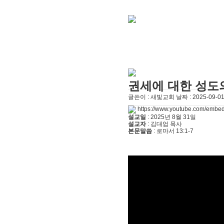
[찬양대]
2026년 5월 3일 - "하나님이 너
[주일설교]
다시 시작된 성전 건축
2026-
[찬양대]
2026년 4월 26일 - "주가 지키시
[주일설교]
멈추지 마세요
2026-04-25
[찬양대]
2026년 4월 19일 - "여겨주심으로
[주일설교]
개혁은 계속되어야 합니다
[찬양대]
2026년 8월 2일 - "말씀 앞에서"
[주일설교]
아직 소망이 있습니다
2026-0
[찬양대]
2026년 7월 26일 - "온전한 믿음"
권세에 대한 성도
글쓴이 :
새빛교회
날짜 :
2025-09-01
https://www.youtube.com/emb
설교일
: 2025년 8월 31일
설교자
: 김대업 목사
본문말씀
: 로마서 13:1-7