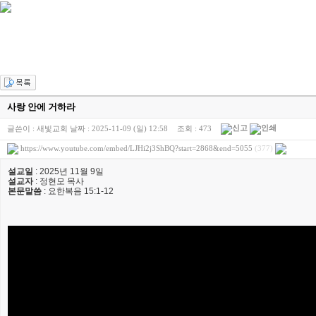
[찬양대]
2026년 7월 26일 - "온전한 믿음"
2026-08-01
[찬양대]
2026년 7월 19일 - "오 놀라운 복음"
2026-07-19
[주일설교]
회개하는 에스라
2026-07-19
[주일설교]
백성의 범죄와 에스라의 애통
2026-07-12
[찬양대]
2026년 7월 12일 - "예수 곁에 서리"
2026-07-12
[주일설교]
하나님의 손이 도우십니다
2026-07-05
[찬양대]
2026년 7월 5일 - "예수가 함께 계시니"
2026-07-05
[주일설교]
믿음으로 헌신한 사람들
2026-06-28
[찬양대]
2026년 6월 28일 - "주의 손에 나의 손을 포개고"
2026-06-28
사랑 안에 거하라
글쓴이 :
새빛교회
날짜 :
2025-11-09 (일) 12:58
조회 :
473
https://www.youtube.com/embed/LJHi2j3ShBQ?start=2868&end=5055
(377)
설교일
: 2025년 11월 9일
설교자
: 정현모 목사
본문말씀
: 요한복음 15:1-12