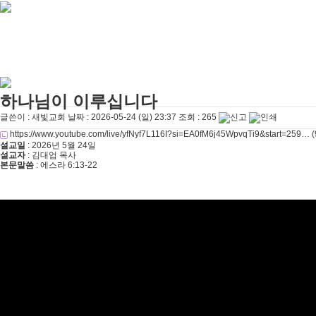
[찬양대]
2026년 4월 12일 - "믿음의 눈으로"
2026-04-18
[찬양대]
2026년 4월 5일 - 부활절 칸타타 [너와 함께]
2026-04-18
[주일설교]
아직 소망이 있습니다
2026-08-01
[찬양대]
2026년 7월 26일 - "온전한 믿음"
2026-08-01
[찬양대]
2026년 7월 19일 - "오 놀라운 복음"
2026-07-19
[주일설교]
회개하는 에스라
2026-07-19
[주일설교]
백성의 범죄와 에스라의 애통
2026-07-12
[찬양대]
2026년 7월 12일 - "예수 곁에 서리"
2026-07-12
하나님이 이루십니다
[주일설교]
하나님의 손이 도우십니다
2026-07-05
글쓴이 :
새빛교회
날짜 :
2026-05-24 (일) 23:37
조회 :
265
https://www.youtube.com/live/yfNyf7L116I?si=EA0fM6j45WpvqTi9&start=259…
(
설교일
: 2026년 5월 24일
설교자
: 김대업 목사
본문말씀
: 에스라 6:13-22