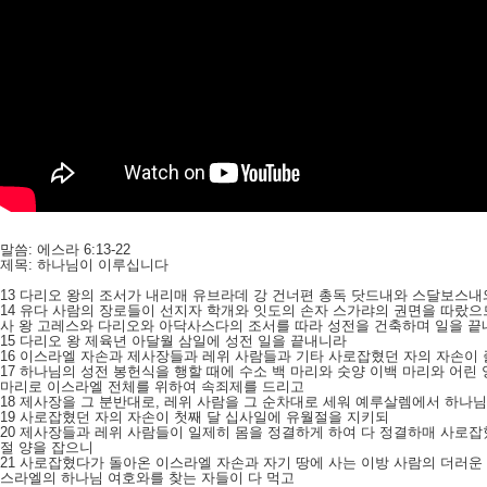
말씀: 에스라 6:13-22
제목: 하나님이 이루십니다
13 다리오 왕의 조서가 내리매 유브라데 강 건너편 총독 닷드내와 스달보스
14 유다 사람의 장로들이 선지자 학개와 잇도의 손자 스가랴의 권면을 따랐
사 왕 고레스와 다리오와 아닥사스다의 조서를 따라 성전을 건축하며 일을 끝
15 다리오 왕 제육년 아달월 삼일에 성전 일을 끝내니라
16 이스라엘 자손과 제사장들과 레위 사람들과 기타 사로잡혔던 자의 자손이
17 하나님의 성전 봉헌식을 행할 때에 수소 백 마리와 숫양 이백 마리와 어린
마리로 이스라엘 전체를 위하여 속죄제를 드리고
18 제사장을 그 분반대로, 레위 사람을 그 순차대로 세워 예루살렘에서 하나
19 사로잡혔던 자의 자손이 첫째 달 십사일에 유월절을 지키되
20 제사장들과 레위 사람들이 일제히 몸을 정결하게 하여 다 정결하매 사로잡
절 양을 잡으니
21 사로잡혔다가 돌아온 이스라엘 자손과 자기 땅에 사는 이방 사람의 더러
스라엘의 하나님 여호와를 찾는 자들이 다 먹고