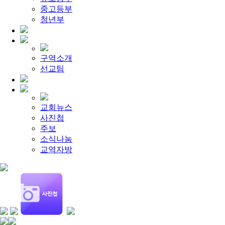
[찬양대]
2026년 5월 17일 - "우리가 지금은 나그네 되어도"
중고등부
[주일설교]
하나님이 일하십니다
2026-05-10
[찬양대]
청년부
2026년 5월 10일 - "하나님은 나의 아버지"
2026-05
[주일설교]
우리는 하나님의 종
2026-05-03
[찬양대]
2026년 5월 3일 - "하나님이 너를 엄청 사랑하신대"
[주일설교]
다시 시작된 성전 건축
2026-04-26
[찬양대]
2026년 4월 26일 - "주가 지키시리라"
2026-04-26
구역소개
[주일설교]
멈추지 마세요
2026-04-25
선교팀
[찬양대]
2026년 4월 19일 - "여겨주심으로"
2026-04-25
교회뉴스
사진첩
주보
소식나눔
교역자방