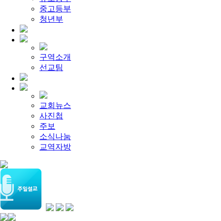
[찬양대]
2026년 5월 17일 - "우리가 지금은 나그네 되어도"
중고등부
[주일설교]
하나님이 일하십니다
2026-05-10
[찬양대]
청년부
2026년 5월 10일 - "하나님은 나의 아버지"
2026-05
[주일설교]
우리는 하나님의 종
2026-05-03
[찬양대]
2026년 5월 3일 - "하나님이 너를 엄청 사랑하신대"
[주일설교]
다시 시작된 성전 건축
2026-04-26
[찬양대]
2026년 4월 26일 - "주가 지키시리라"
2026-04-26
구역소개
[주일설교]
멈추지 마세요
2026-04-25
선교팀
[찬양대]
2026년 4월 19일 - "여겨주심으로"
2026-04-25
교회뉴스
사진첩
주보
소식나눔
교역자방