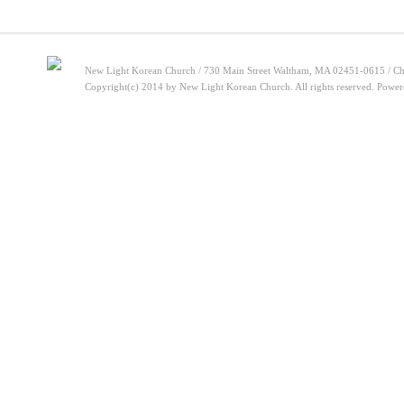
New Light Korean Church / 730 Main Street Waltham, MA 02451-0615 / Ch
Copyright(c) 2014 by New Light Korean Church. All rights reserved. Powe