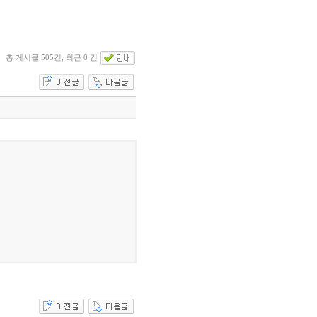
총 게시물 505건, 최근 0 건