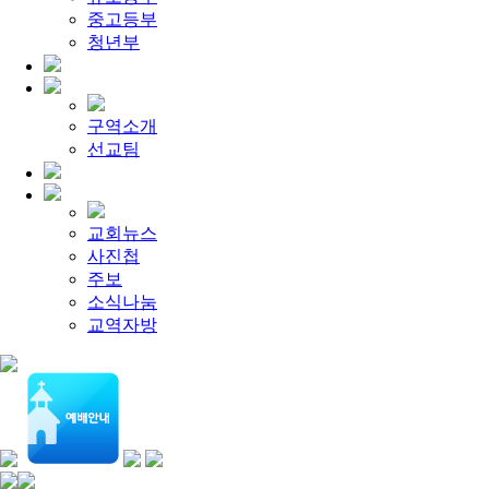
[찬양대]
2026년 5월 17일 - "우리가 지금은 나그네 되어도"
중고등부
[주일설교]
하나님이 일하십니다
2026-05-10
[찬양대]
청년부
2026년 5월 10일 - "하나님은 나의 아버지"
2026-05
[주일설교]
우리는 하나님의 종
2026-05-03
[찬양대]
2026년 5월 3일 - "하나님이 너를 엄청 사랑하신대"
[주일설교]
다시 시작된 성전 건축
2026-04-26
[찬양대]
2026년 4월 26일 - "주가 지키시리라"
2026-04-26
구역소개
[주일설교]
멈추지 마세요
2026-04-25
선교팀
[찬양대]
2026년 4월 19일 - "여겨주심으로"
2026-04-25
교회뉴스
사진첩
주보
소식나눔
교역자방