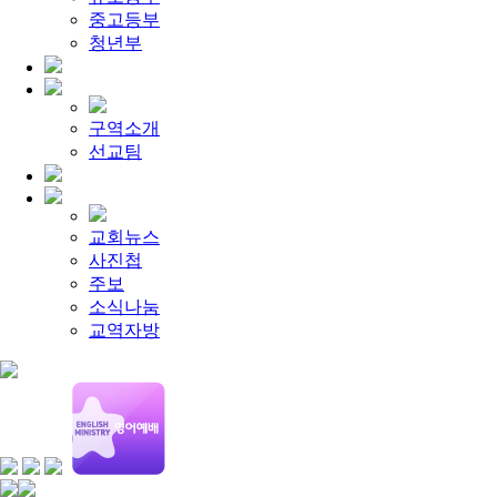
[찬양대]
2026년 5월 17일 - "우리가 지금은 나그네 되어도"
중고등부
[주일설교]
하나님이 일하십니다
2026-05-10
[찬양대]
청년부
2026년 5월 10일 - "하나님은 나의 아버지"
2026-05
[주일설교]
우리는 하나님의 종
2026-05-03
[찬양대]
2026년 5월 3일 - "하나님이 너를 엄청 사랑하신대"
[주일설교]
다시 시작된 성전 건축
2026-04-26
[찬양대]
2026년 4월 26일 - "주가 지키시리라"
2026-04-26
구역소개
[주일설교]
멈추지 마세요
2026-04-25
선교팀
[찬양대]
2026년 4월 19일 - "여겨주심으로"
2026-04-25
교회뉴스
사진첩
주보
소식나눔
교역자방