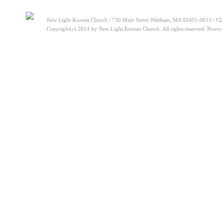
New Light Korean Church / 730 Main Street Waltham, MA 02451-0615 / Ch
Copyright(c) 2014 by New Light Korean Church. All rights reserved. Powe