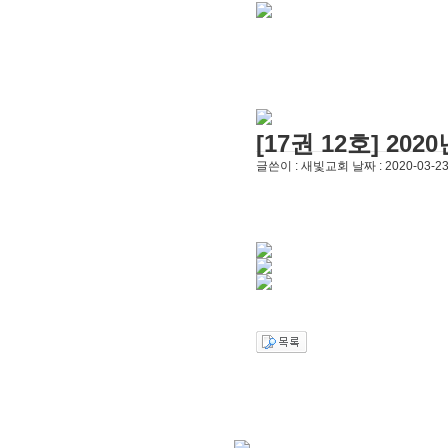
[주일설교]
우리는 하나님의 종
2026-05-
[찬양대]
2026년 5월 3일 - "하나님이 너
[주일설교]
다시 시작된 성전 건축
2026-
[찬양대]
2026년 4월 26일 - "주가 지키시
[주일설교]
멈추지 마세요
2026-04-25
[찬양대]
2026년 4월 19일 - "여겨주심으로
[주일설교]
개혁은 계속되어야 합니다
[찬양대]
2026년 8월 2일 - "말씀 앞에서"
[17권 12호] 202
[주일설교]
아직 소망이 있습니다
2026-0
글쓴이 :
새빛교회
날짜 :
2020-03-23