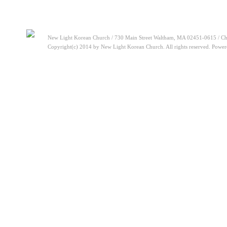
New Light Korean Church / 730 Main Street Waltham, MA 02451-0615 / Ch
Copyright(c) 2014 by New Light Korean Church. All rights reserved. Powe