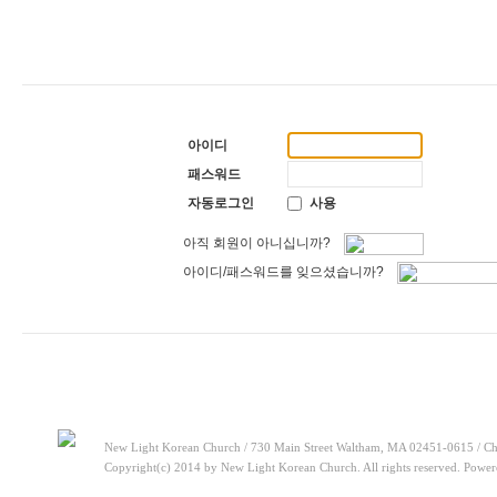
[찬양대]
2026년 5월 17일 - "우리가 지금은 나그네 되어도"
20
[주일설교]
하나님이 일하십니다
2026-05-10
[찬양대]
2026년 5월 10일 - "하나님은 나의 아버지"
2026-05-
[주일설교]
우리는 하나님의 종
2026-05-03
[찬양대]
2026년 5월 3일 - "하나님이 너를 엄청 사랑하신대"
2
[주일설교]
다시 시작된 성전 건축
2026-04-26
[찬양대]
2026년 4월 26일 - "주가 지키시리라"
2026-04-26
[주일설교]
멈추지 마세요
2026-04-25
아이디
[찬양대]
2026년 4월 19일 - "여겨주심으로"
2026-04-25
[주일설교]
개혁은 계속되어야 합니다
2026-08-06
패스워드
[찬양대]
2026년 8월 2일 - "말씀 앞에서"
2026-08-06
자동로그인
사용
아직 회원이 아니십니까?
아이디/패스워드를 잊으셨습니까?
New Light Korean Church / 730 Main Street Waltham, MA 02451-0615 / Ch
Copyright(c) 2014 by New Light Korean Church. All rights reserved. Powe