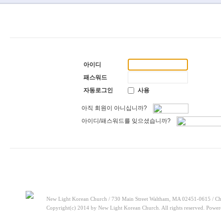
[찬양대]
2026년 5월 17일 - "우리가 지금은 나그네 되어도"
20
[주일설교]
하나님이 일하십니다
2026-05-10
[찬양대]
2026년 5월 10일 - "하나님은 나의 아버지"
2026-05-
[주일설교]
우리는 하나님의 종
2026-05-03
[찬양대]
2026년 5월 3일 - "하나님이 너를 엄청 사랑하신대"
2
[주일설교]
다시 시작된 성전 건축
2026-04-26
[찬양대]
2026년 4월 26일 - "주가 지키시리라"
2026-04-26
[주일설교]
멈추지 마세요
2026-04-25
아이디
[찬양대]
2026년 4월 19일 - "여겨주심으로"
2026-04-25
[주일설교]
개혁은 계속되어야 합니다
2026-08-06
패스워드
[찬양대]
2026년 8월 2일 - "말씀 앞에서"
2026-08-06
자동로그인
사용
아직 회원이 아니십니까?
아이디/패스워드를 잊으셨습니까?
New Light Korean Church / 730 Main Street Waltham, MA 02451-0615 / Ch
Copyright(c) 2014 by New Light Korean Church. All rights reserved. Powe