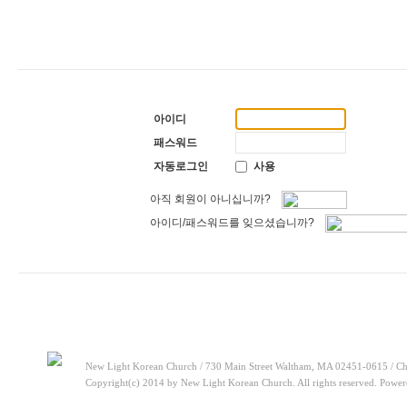
[찬양대]
2026년 5월 17일 - "우리가 지금은 나그네 되어도"
20
[주일설교]
하나님이 일하십니다
2026-05-10
[찬양대]
2026년 5월 10일 - "하나님은 나의 아버지"
2026-05-
[주일설교]
우리는 하나님의 종
2026-05-03
[찬양대]
2026년 5월 3일 - "하나님이 너를 엄청 사랑하신대"
2
[주일설교]
다시 시작된 성전 건축
2026-04-26
[찬양대]
2026년 4월 26일 - "주가 지키시리라"
2026-04-26
[주일설교]
멈추지 마세요
2026-04-25
아이디
[찬양대]
2026년 4월 19일 - "여겨주심으로"
2026-04-25
[주일설교]
개혁은 계속되어야 합니다
2026-08-06
패스워드
[찬양대]
2026년 8월 2일 - "말씀 앞에서"
2026-08-06
자동로그인
사용
아직 회원이 아니십니까?
아이디/패스워드를 잊으셨습니까?
New Light Korean Church / 730 Main Street Waltham, MA 02451-0615 / Ch
Copyright(c) 2014 by New Light Korean Church. All rights reserved. Powe