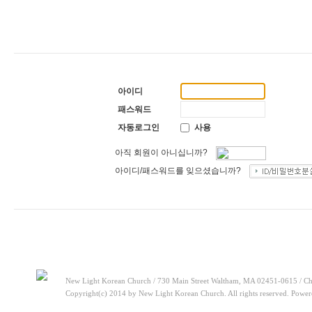
[찬양대]
2026년 5월 17일 - "우리가 지금은 나그네 되어도"
20
[주일설교]
하나님이 일하십니다
2026-05-10
[찬양대]
2026년 5월 10일 - "하나님은 나의 아버지"
2026-05-
[주일설교]
우리는 하나님의 종
2026-05-03
[찬양대]
2026년 5월 3일 - "하나님이 너를 엄청 사랑하신대"
2
[주일설교]
다시 시작된 성전 건축
2026-04-26
[찬양대]
2026년 4월 26일 - "주가 지키시리라"
2026-04-26
[주일설교]
멈추지 마세요
2026-04-25
아이디
[찬양대]
2026년 4월 19일 - "여겨주심으로"
2026-04-25
[주일설교]
개혁은 계속되어야 합니다
2026-08-06
패스워드
[찬양대]
2026년 8월 2일 - "말씀 앞에서"
2026-08-06
자동로그인
사용
아직 회원이 아니십니까?
아이디/패스워드를 잊으셨습니까?
New Light Korean Church / 730 Main Street Waltham, MA 02451-0615 / Ch
Copyright(c) 2014 by New Light Korean Church. All rights reserved. Powe