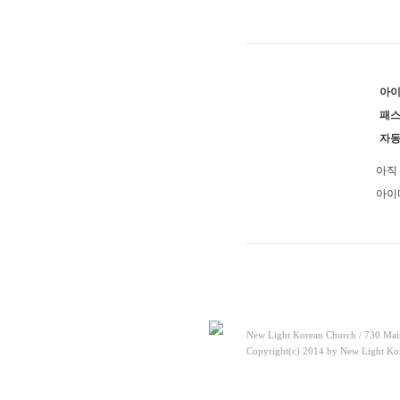
[찬양대]
2026년 5월 10일 - "하나님은 나
[주일설교]
우리는 하나님의 종
2026-05-
[찬양대]
2026년 5월 3일 - "하나님이 너
[주일설교]
다시 시작된 성전 건축
2026-
[찬양대]
2026년 4월 26일 - "주가 지키시
[주일설교]
멈추지 마세요
2026-04-25
아
[찬양대]
2026년 4월 19일 - "여겨주심으로
[주일설교]
개혁은 계속되어야 합니다
패
[찬양대]
2026년 8월 2일 - "말씀 앞에서"
자
아직
아이
New Light Korean Church / 730 Mai
Copyright(c) 2014 by New Light Kor