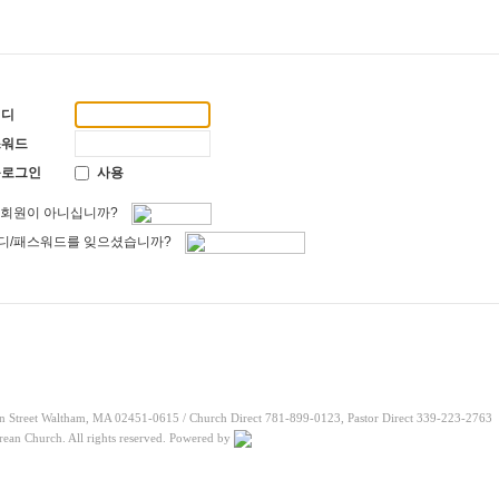
의 아버지"
2026-05-10
03
를 엄청 사랑하신대"
2026-05-03
04-26
리라"
2026-04-26
이디
"
2026-04-25
2026-08-06
스워드
2026-08-06
동로그인
사용
 회원이 아니십니까?
디/패스워드를 잊으셨습니까?
n Street Waltham, MA 02451-0615 / Church Direct 781-899-0123, Pastor Direct 339-223-2763
ean Church. All rights reserved. Powered by