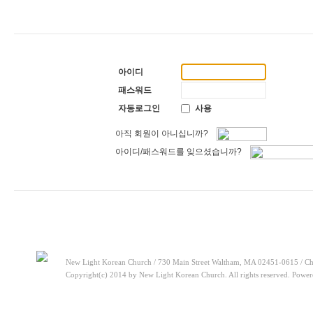
[찬양대]
2026년 5월 3일 - "하나님이 너를 엄청 사랑하신대"
2026-05-03
[주일설교]
다시 시작된 성전 건축
2026-04-26
[찬양대]
2026년 4월 26일 - "주가 지키시리라"
2026-04-26
[주일설교]
멈추지 마세요
2026-04-25
[찬양대]
2026년 4월 19일 - "여겨주심으로"
2026-04-25
[찬양대]
2026년 4월 12일 - "믿음의 눈으로"
2026-04-18
아이디
[찬양대]
2026년 4월 5일 - 부활절 칸타타 [너와 함께]
2026-04-18
[주일설교]
아직 소망이 있습니다
2026-08-01
패스워드
[찬양대]
2026년 7월 26일 - "온전한 믿음"
2026-08-01
자동로그인
사용
아직 회원이 아니십니까?
아이디/패스워드를 잊으셨습니까?
New Light Korean Church / 730 Main Street Waltham, MA 02451-0615 / Ch
Copyright(c) 2014 by New Light Korean Church. All rights reserved. Powe