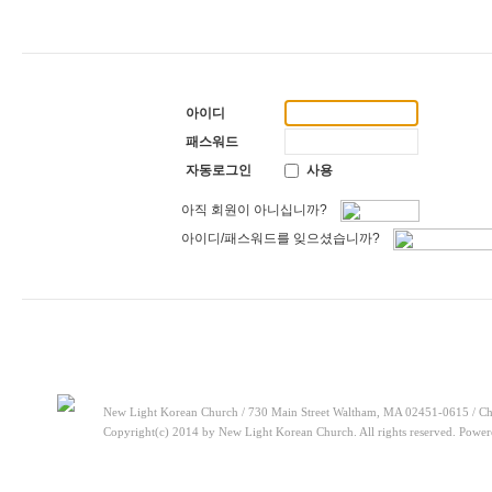
[찬양대]
2026년 5월 3일 - "하나님이 너를 엄청 사랑하신대"
2026-05-03
[주일설교]
다시 시작된 성전 건축
2026-04-26
[찬양대]
2026년 4월 26일 - "주가 지키시리라"
2026-04-26
[주일설교]
멈추지 마세요
2026-04-25
[찬양대]
2026년 4월 19일 - "여겨주심으로"
2026-04-25
[찬양대]
2026년 4월 12일 - "믿음의 눈으로"
2026-04-18
아이디
[찬양대]
2026년 4월 5일 - 부활절 칸타타 [너와 함께]
2026-04-18
[주일설교]
아직 소망이 있습니다
2026-08-01
패스워드
[찬양대]
2026년 7월 26일 - "온전한 믿음"
2026-08-01
자동로그인
사용
아직 회원이 아니십니까?
아이디/패스워드를 잊으셨습니까?
New Light Korean Church / 730 Main Street Waltham, MA 02451-0615 / Ch
Copyright(c) 2014 by New Light Korean Church. All rights reserved. Powe